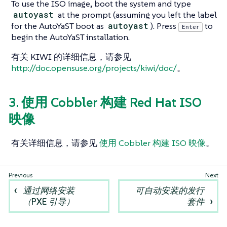
To use the ISO image, boot the system and type
autoyast
at the prompt (assuming you left the label
for the AutoYaST boot as
autoyast
). Press
to
Enter
begin the AutoYaST installation.
有关 KIWI 的详细信息，请参见
http://doc.opensuse.org/projects/kiwi/doc/
。
3. 使用 Cobbler 构建 Red Hat ISO
映像
有关详细信息，请参见
使用 Cobbler 构建 ISO 映像
。
通过网络安装
可自动安装的发行
（PXE 引导）
套件