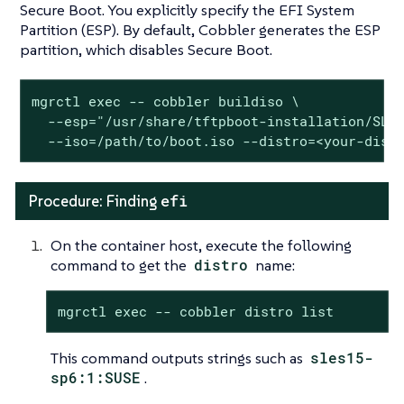
Secure Boot. You explicitly specify the EFI System
Partition (ESP). By default, Cobbler generates the ESP
partition, which disables Secure Boot.
mgrctl exec -- cobbler buildiso \

  --esp="/usr/share/tftpboot-installation/SLE-
  --iso=/path/to/boot.iso --distro=<your-dist
efi
Procedure: Finding
On the container host, execute the following
command to get the
distro
name:
mgrctl exec -- cobbler distro list
This command outputs strings such as
sles15-
sp6:1:SUSE
.