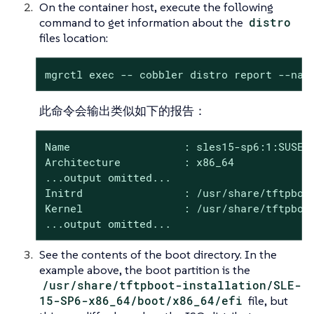
On the container host, execute the following
command to get information about the
distro
files location:
mgrctl exec -- cobbler distro report --nam
此命令会输出类似如下的报告：
Name                  : sles15-sp6:1:SUSE

Architecture          : x86_64

...output omitted...

Initrd                : /usr/share/tftpboot
Kernel                : /usr/share/tftpboot
...output omitted...
See the contents of the boot directory. In the
example above, the boot partition is the
/usr/share/tftpboot-installation/SLE-
15-SP6-x86_64/boot/x86_64/efi
file, but