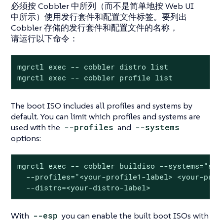
必须按 Cobbler 中所列（而不是简单地按 Web UI
中所示）使用发行套件和配置文件标签。要列出
Cobbler 存储的发行套件和配置文件的名称，
请运行以下命令：
mgrctl exec -- cobbler distro list

mgrctl exec -- cobbler profile list
The boot ISO includes all profiles and systems by
default. You can limit which profiles and systems are
used with the
--profiles
and
--systems
options:
mgrctl exec -- cobbler buildiso --systems="sys
  --profiles="<your-profile1-label> <your-prof
  --distro=<your-distro-label>
With
--esp
you can enable the built boot ISOs with