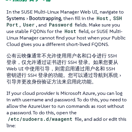
In the SUSE Multi-Linux Manager Web UI, navigate to
Systems
Bootstrapping
, then fill in the
Host
,
SSH
Port
,
User
, and
Password
fields. Make sure you
use stable FQDNs for the
Host
field, or SUSE Multi-
Linux Manager cannot find your host when your Public
Cloud gives you a different short-lived FQDNS.
公有云映像通常不允许使用用户名和口令进行 SSH
登录，仅允许通过证书进行 SSH 登录。如果您要从
Web UI 中使用引导，则需启用通过用户名和 SSH
密钥进行 SSH 登录的功能。您可以通过导航到
系统
引导
并更改身份验证方法来启用此功能。
If your cloud provider is Microsoft Azure, you can log
in with username and password. To do this, you need to
allow the AzureUser to run commands as root without
a password. To do this, open the
/etc/sudoers.d/waagent
file, and add or edit this
line: