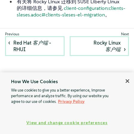
有关将 Rocky Linux 迁移到 SUSE Liberty Linux
的详细信息，请参见
client-configuration:clients-
sleses.adoc#clients-sleses-el-migration
。
Red Hat 客户端 -
Rocky Linux
RHUI
客户端
How We Use Cookies
We use cookies to give you a better experience, improve
performance and analyze traffic. By using our website you
agree to our use of cookies.
Privacy Policy
View and change cookie preferences