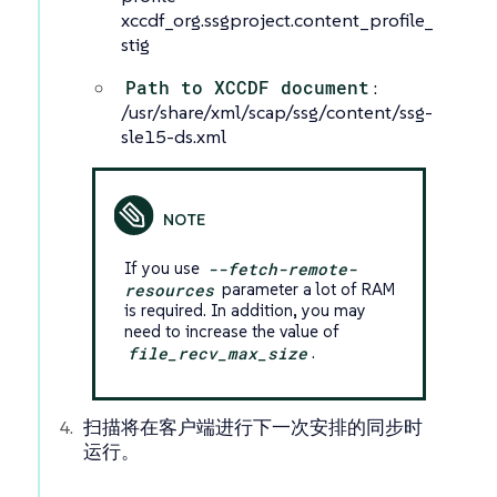
xccdf_org.ssgproject.content_profile_
stig
Path to XCCDF document
:
/usr/share/xml/scap/ssg/content/ssg-
sle15-ds.xml
If you use
--fetch-remote-
resources
parameter a lot of RAM
is required. In addition, you may
need to increase the value of
file_recv_max_size
.
扫描将在客户端进行下一次安排的同步时
运行。