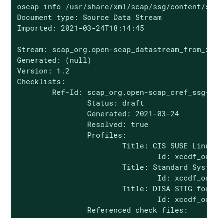
oscap info /usr/share/xml/scap/ssg/content/ssg
Document type: Source Data Stream

Imported: 2021-03-24T18:14:45

Stream: scap_org.open-scap_datastream_from_xcc
Generated: (null)

Version: 1.2

Checklists:

        Ref-Id: scap_org.open-scap_cref_ssg-sl
                Status: draft

                Generated: 2021-03-24

                Resolved: true

                Profiles:

                        Title: CIS SUSE Linux 
                                Id: xccdf_org.
                        Title: Standard System
                                Id: xccdf_org.
                        Title: DISA STIG for S
                                Id: xccdf_org.
                Referenced check files:
