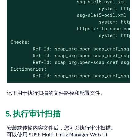
                        ssg-sle15-oval.xml

                                system: http:/
                        ssg-sle15-ocil.xml

                                system: http:/
                        https://ftp.suse.com/p
                                system: http:/
Checks:

        Ref-Id: scap_org.open-scap_cref_ssg-sl
        Ref-Id: scap_org.open-scap_cref_ssg-sl
        Ref-Id: scap_org.open-scap_cref_ssg-sl
Dictionaries:

        Ref-Id: scap_org.open-scap_cref_ssg-s
记下用于执行扫描的文件路径和配置文件。
5. 执行审计扫描
安装或传输内容文件后，您可以执行审计扫描。
可以使用 SUSE Multi-Linux Manager Web UI