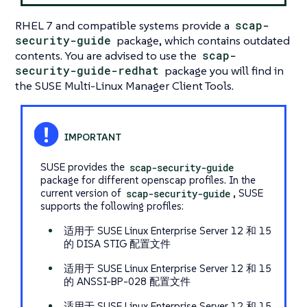
RHEL 7 and compatible systems provide a
scap-
security-guide
package, which contains outdated
contents. You are advised to use the
scap-
security-guide-redhat
package you will find in
the SUSE Multi-Linux Manager Client Tools.
SUSE provides the
scap-security-guide
package for different openscap profiles. In the
current version of
scap-security-guide
, SUSE
supports the following profiles:
适用于 SUSE Linux Enterprise Server 12 和 15
的 DISA STIG 配置文件
适用于 SUSE Linux Enterprise Server 12 和 15
的 ANSSI-BP-028 配置文件
适用于 SUSE Linux Enterprise Server 12 和 15