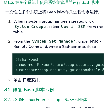
8.1.2. 在多个系统上使用系统集管理器运行 Bash 脚本
一次性在多个系统上将 Bash 脚本作为远程命令运行。
When a system group has been created click
System Groups
, select
Use in SSM
from the
table.
From the
System Set Manager
, under
Misc
Remote Command
, write a Bash script such as:
#!/bin/bash

chmod +x -R /usr/share/scap-security-guide/
/usr/share/scap-security-guide/bash/sle15-
单击
日程安排
。
8.2. 修复 Bash 脚本示例
8.2.1. SUSE Linux Enterprise openSUSE 和变体