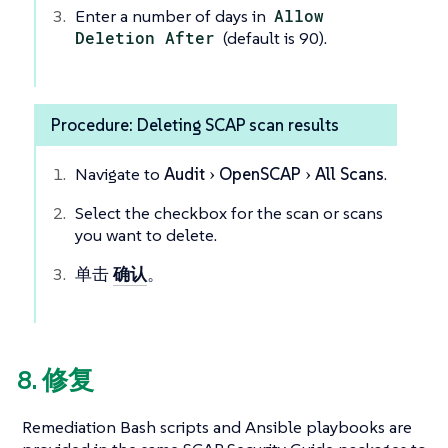
Enter a number of days in
Allow
Deletion After
(default is 90).
Procedure: Deleting SCAP scan results
Navigate to
Audit
OpenSCAP
All Scans
.
Select the checkbox for the scan or scans
you want to delete.
单击
确认
。
8. 修复
Remediation Bash scripts and Ansible playbooks are