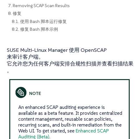
7. Removing SCAP Scan Results
8. 修复
8.1. 使用 Bash 脚本运行修复
8.2. 修复 Bash 脚本示例
SUSE Multi-Linux Manager 使用 OpenSCAP
来审计客户端。
它允许您为任何客户端安排合规性扫描并查看扫描结果
。
An enhanced SCAP auditing experience is
available as a beta feature. It provides centralized
content management, reusable scan policies,
recurring scans, and built-in remediation from the
Web UI. To get started, see
Enhanced SCAP
Auditing (Beta)
.