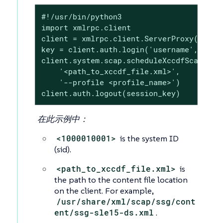
#!/usr/bin/python3

import xmlrpc.client

client = xmlrpc.client.ServerProxy('https
key = client.auth.login('username', 'pass
client.system.scap.scheduleXccdfScan(key,
    '<path_to_xccdf_file.xml>',

    '--profile <profile_name>')

client.auth.logout(session_key)
在此示例中：
<1000010001>
is the system ID
(sid).
<path_to_xccdf_file.xml>
is
the path to the content file location
on the client. For example,
/usr/share/xml/scap/ssg/cont
ent/ssg-sle15-ds.xml
.