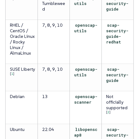
Tumblewee
utils
security-
d
guide
RHEL /
7, 8, 9, 10
openscap-
scap-
CentOS /
utils
security-
Oracle Linux
guide-
/ Rocky
redhat
Linux /
AlmaLinux
SUSE Liberty
7, 8, 9, 10
openscap-
scap-
[
1
]
utils
security-
guide
Debian
13
openscap-
Not
scanner
officially
supported
[
2
]
Ubuntu
22.04
libopensc
scap-
ap8
security-