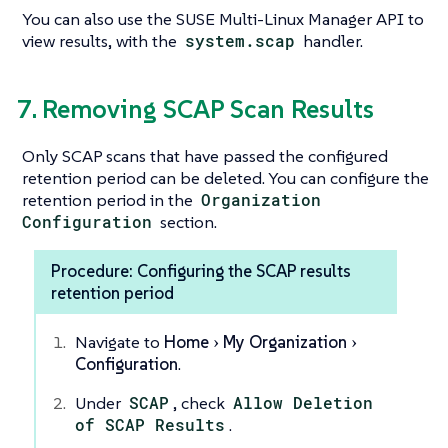
You can also use the SUSE Multi-Linux Manager API to
view results, with the
system.scap
handler.
7. Removing SCAP Scan Results
Only SCAP scans that have passed the configured
retention period can be deleted. You can configure the
retention period in the
Organization
Configuration
section.
Procedure: Configuring the SCAP results
retention period
Navigate to
Home
My Organization
Configuration
.
Under
SCAP
, check
Allow Deletion
of SCAP Results
.