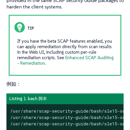
provided in the same SCAP Security Guide packages to
harden the client systems.
If you have the beta SCAP features enabled, you
can apply remediation directly from scan results
in the Web UI, including custom per-rule
remediation scripts. See
Enhanced SCAP Auditing
- Remediation
.
例如：
Listing 1. bash 脚本
/usr/share/scap-security-guide/bash/sle15-scri
/usr/share/scap-security-guide/bash/sle15-scri
/usr/share/scap-security-guide/bash/sle15-scr