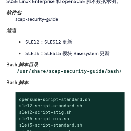
SUSE Linux Enterprise 和 openSUSE 脚本数据示例。
软件包
scap-security-guide
通道
SLE12：SLES12 更新
SLE15：SLES15 模块 Basesystem 更新
Bash 脚本目录
/usr/share/scap-security-guide/bash/
Bash 脚本
opensuse-script-standard.sh

sle12-script-standard.sh

sle12-script-stig.sh

sle15-script-cis.sh

sle15-script-standard.sh
