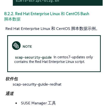
sle15-script-stig.sh
8.2.2. Red Hat Enterprise Linux 和 CentOS Bash
脚本数据
Red Hat Enterprise Linux 和 CentOS 脚本数据示例。
scap-security-guide
in centos7-updates only
contains the Red Hat Enterprise Linux script.
软件包
scap-security-guide-redhat
通道
SUSE Manager 工具