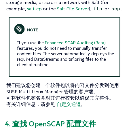
storage media, or across a network with Salt (for
example,
salt-cp
or the
Salt File Server
),
ftp
or
scp
.
If you use the
Enhanced SCAP Auditing (Beta)
features, you do not need to manually transfer
content files. The server automatically deploys the
required DataStreams and tailoring files to the
client at runtime.
我们建议您创建一个软件包以将内容文件分发到使用
SUSE Multi-Linux Manager 管理的客户端。
可将软件包签名并对其进行校验以确保其完整性。
有关详细信息，请参见
自定义通道
。
4. 查找 OpenSCAP 配置文件