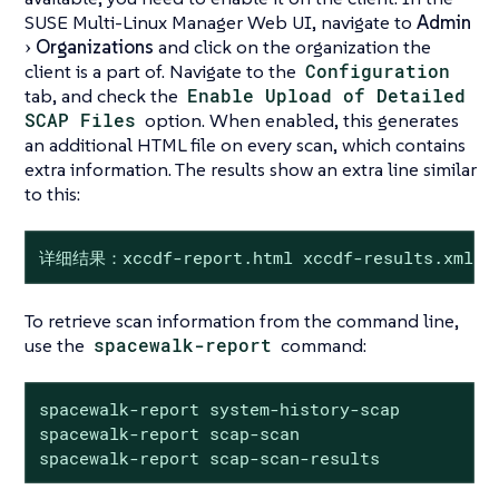
SUSE Multi-Linux Manager Web UI, navigate to
Admin
Organizations
and click on the organization the
client is a part of. Navigate to the
Configuration
tab, and check the
Enable Upload of Detailed
SCAP Files
option. When enabled, this generates
an additional HTML file on every scan, which contains
extra information. The results show an extra line similar
to this:
详细结果：xccdf-report.html xccdf-results.xml sc
To retrieve scan information from the command line,
use the
spacewalk-report
command:
spacewalk-report system-history-scap

spacewalk-report scap-scan

spacewalk-report scap-scan-results