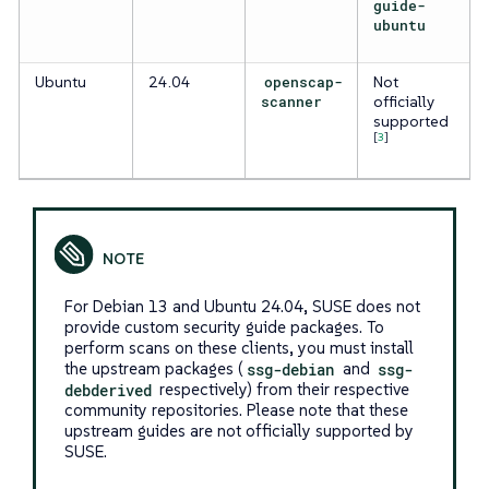
guide-
ubuntu
Ubuntu
24.04
openscap-
Not
scanner
officially
supported
[
3
]
For Debian 13 and Ubuntu 24.04, SUSE does not
provide custom security guide packages. To
perform scans on these clients, you must install
the upstream packages (
ssg-debian
and
ssg-
debderived
respectively) from their respective
community repositories. Please note that these
upstream guides are not officially supported by
SUSE.