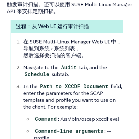
触发审计扫描。还可以使用 SUSE Multi-Linux Manager
API 来安排定期扫描。
过程：从 Web UI 运行审计扫描
在 SUSE Multi-Linux Manager Web UI 中，
导航到
系统
系统列表
，
然后选择要扫描的客户端。
Navigate to the
Audit
tab, and the
Schedule
subtab.
In the
Path to XCCDF Document
field,
enter the parameters for the SCAP
template and profile you want to use on
the client. For example:
Command
: /usr/bin/oscap xccdf eval
Command-line arguments
: --
profile