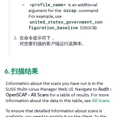
<profile_name>
is an additional
argument for the
oscap
command.
For example, use
united_states_government_con
figuration_baseline
(USGCB).
在命令提示符下，
对您要扫描的客户端运行该脚本。
6. 扫描结果
Information about the scans you have run is in the
SUSE Multi-Linux Manager Web UI. Navigate to
Audit
OpenSCAP
All Scans
for a table of results. For more
information about the data in this table, see
All Scans
.
To ensure that detailed information about scans is
available, you need to enable it on the client. In the