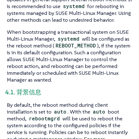
is recommended to use
systemd
for rebooting in
systems managed by SUSE Multi-Linux Manager. Using
other methods can lead to undesired behavior.
When bootstrapping a transactional system on SUSE
Multi-Linux Manager,
systemd
will be configured as
the reboot method (
REBOOT_METHOD
), if the system
is in its default configuration. Such a configuration
allows SUSE Multi-Linux Manager to control the
reboot action, and rebooting can be performed
immediately or scheduled with SUSE Multi-Linux
Manager as wanted.
4.1. 背景信息
By default, the reboot method during client
installation is set to
auto
. With the
auto
boot
method,
rebootmgrd
will be used to reboot the
system according to the configured policies if the
service is running. Policies can be to reboot instantly