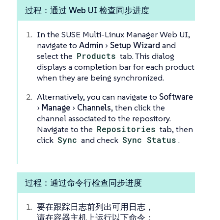
过程：通过 Web UI 检查同步进度
In the SUSE Multi-Linux Manager Web UI,
navigate to
Admin
Setup Wizard
and
select the
Products
tab. This dialog
displays a completion bar for each product
when they are being synchronized.
Alternatively, you can navigate to
Software
Manage
Channels
, then click the
channel associated to the repository.
Navigate to the
Repositories
tab, then
click
Sync
and check
Sync Status
.
过程：通过命令行检查同步进度
要在跟踪日志前列出可用日志，
请在容器主机上运行以下命令：