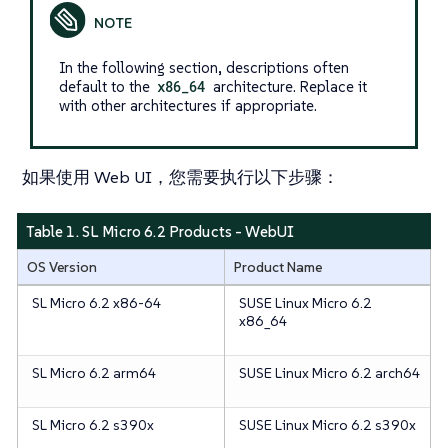
In the following section, descriptions often
default to the
x86_64
architecture. Replace it
with other architectures if appropriate.
如果使用 Web UI，您需要执行以下步骤：
Table 1. SL Micro 6.2 Products - WebUI
OS Version
Product Name
SL Micro 6.2 x86-64
SUSE Linux Micro 6.2
x86_64
SL Micro 6.2 arm64
SUSE Linux Micro 6.2 arch64
SL Micro 6.2 s390x
SUSE Linux Micro 6.2 s390x