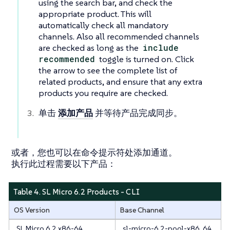
using the search bar, and check the
appropriate product. This will
automatically check all mandatory
channels. Also all recommended channels
are checked as long as the
include
recommended
toggle is turned on. Click
the arrow to see the complete list of
related products, and ensure that any extra
products you require are checked.
单击
添加产品
并等待产品完成同步。
或者，您也可以在命令提示符处添加通道。
执行此过程需要以下产品：
Table 4. SL Micro 6.2 Products - CLI
OS Version
Base Channel
SL Micro 6.2 x86-64
sl-micro-6.2-pool-x86_64