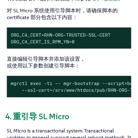
对 SL Micro 系统使用引导脚本时，请确保脚本的
certificate 部分包含以下内容：
ORG_CA_CERT=RHN-ORG-TRUSTED-SSL-CERT

ORG_CA_CERT_IS_RPM_YN=0
直接编辑引导脚本并添加该设置，
或使用以下参数创建引导脚本：
mgrctl exec -ti -- mgr-bootstrap --script=boot
    --ssl-cert=/srv/www/htdocs/pub/RHN-ORG-TR
4. 重引导 SL Micro
SL Micro is a transactional system. Transactional
updates in general support several reboot methods. It