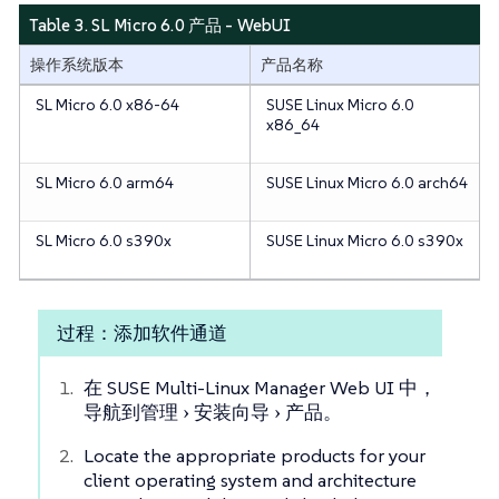
Table 3. SL Micro 6.0 产品 - WebUI
操作系统版本
产品名称
SL Micro 6.0 x86-64
SUSE Linux Micro 6.0
x86_64
SL Micro 6.0 arm64
SUSE Linux Micro 6.0 arch64
SL Micro 6.0 s390x
SUSE Linux Micro 6.0 s390x
过程：添加软件通道
在 SUSE Multi-Linux Manager Web UI 中，
导航到
管理
安装向导
产品
。
Locate the appropriate products for your
client operating system and architecture