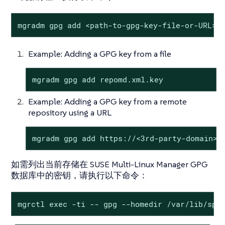
mgradm gpg add <path-to-gpg-key-file-or-URL>
Example: Adding a GPG key from a file
mgradm gpg add repomd.xml.key
Example: Adding a GPG key from a remote
repository using a URL
mgradm gpg add https://<3rd-party-domain>/
如需列出当前存储在 SUSE Multi-Linux Manager GPG
数据库中的密钥，请执行以下命令：
mgrctl exec -ti -- gpg --homedir /var/lib/spa