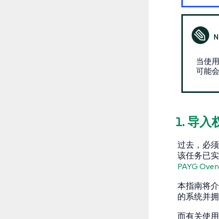
当使用 
可能会
1. 导
过去，必须手
该任务已实
PAYG Over
本指南将介绍
的系统并拥
而有关使用 