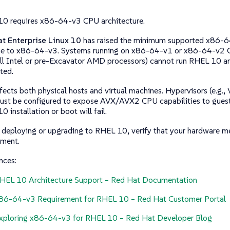
10 requires
x86-64-v3
CPU architecture.
t Enterprise Linux 10
has raised the minimum supported x86-64
ne to
x86-64-v3
. Systems running on
x86-64-v1
or
x86-64-v2
C
l Intel or pre-Excavator AMD processors) cannot run RHEL 10 an
ted.
ffects both physical hosts and virtual machines. Hypervisors (e.g
must be configured to expose AVX/AVX2 CPU capabilities to gues
 installation or boot will fail.
 deploying or upgrading to RHEL 10, verify that your hardware m
ement.
nces:
HEL 10 Architecture Support – Red Hat Documentation
86-64-v3 Requirement for RHEL 10 – Red Hat Customer Portal
xploring x86-64-v3 for RHEL 10 – Red Hat Developer Blog