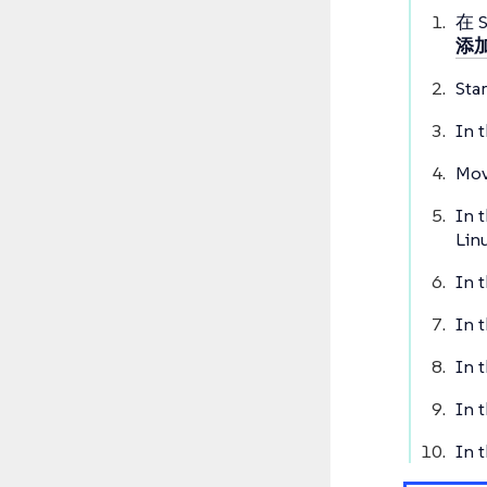
在 S
添加
Sta
In 
Mov
In 
Lin
In 
In 
In 
In 
In 