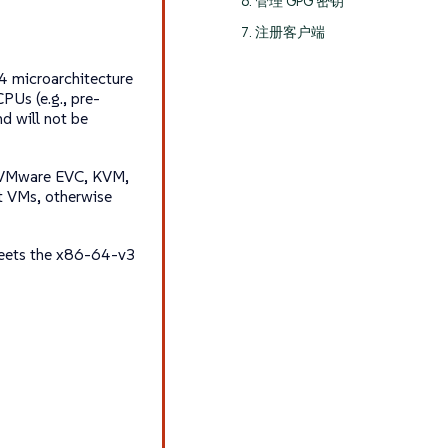
6. 管理 GPG 密钥
7. 注册客户端
 microarchitecture
PUs (e.g., pre-
d will not be
., VMware EVC, KVM,
t VMs, otherwise
eets the
x86-64-v3