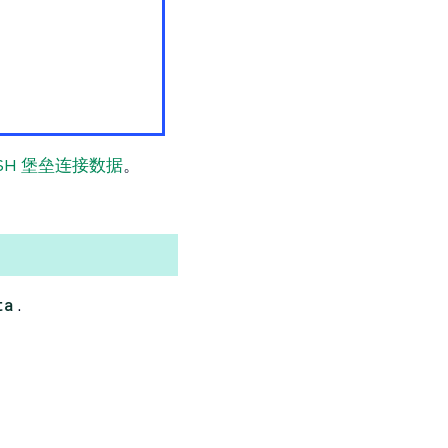
SH 堡垒连接数据
。
ta
.