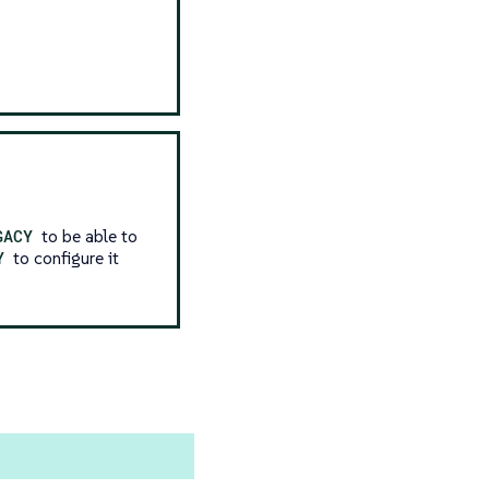
GACY
to be able to
Y
to configure it