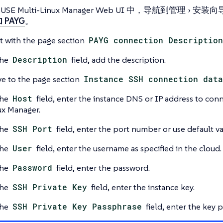
USE Multi-Linux Manager Web UI 中，导航到
管理
安装向
 PAYG
。
rt with the page section
PAYG connection Description
the
Description
field, add the description.
e to the page section
Instance SSH connection data
the
Host
field, enter the instance DNS or IP address to con
ux Manager.
the
SSH Port
field, enter the port number or use default va
the
User
field, enter the username as specified in the cloud.
the
Password
field, enter the password.
the
SSH Private Key
field, enter the instance key.
the
SSH Private Key Passphrase
field, enter the key 