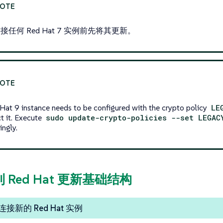
接任何 Red Hat 7 实例前先将其更新。
Hat 9 instance needs to be configured with the crypto policy
LE
t it. Execute
sudo update-crypto-policies --set LEGAC
ingly.
到 Red Hat 更新基础结构
接新的 Red Hat 实例