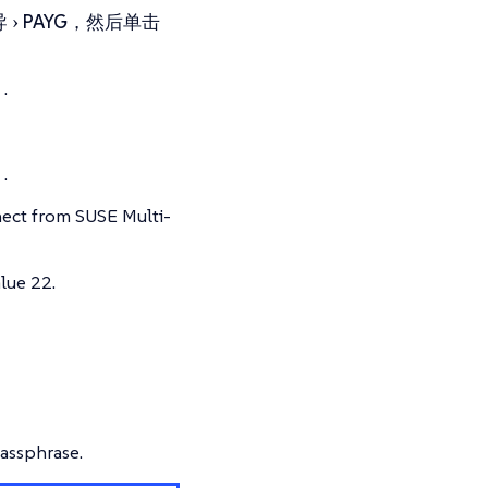
导
PAYG
，然后单击
.
.
nect from SUSE Multi-
lue 22.
passphrase.