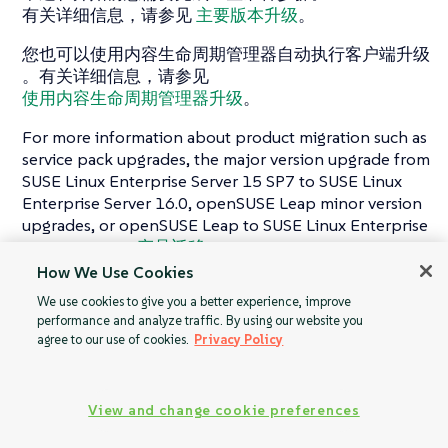
有关详细信息，请参见
主要版本升级
。
您也可以使用内容生命周期管理器自动执行客户端升级
。有关详细信息，请参见
使用内容生命周期管理器升级
。
For more information about product migration such as
service pack upgrades, the major version upgrade from
SUSE Linux Enterprise Server 15 SP7 to SUSE Linux
Enterprise Server 16.0, openSUSE Leap minor version
upgrades, or openSUSE Leap to SUSE Linux Enterprise
migrations, see
产品迁移
.
How We Use Cookies
We use cookies to give you a better experience, improve
performance and analyze traffic. By using our website you
自动注册
主要版本升级
agree to our use of cookies.
Privacy Policy
Terraform
创建的客户端
View and change cookie preferences