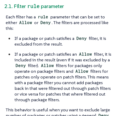
rule
2.1. Filter
parameter
Each filter has a
rule
parameter that can be set to
either
Allow
or
Deny
. The filters are processed like
this:
If a package or patch satisfies a
Deny
filter, it is
excluded from the result.
If a package or patch satisfies an
Allow
filter, it is
included in the result (even if it was excluded by a
Deny
filter).
Allow
filters for packages only
operate on package filters and
Allow
filters for
patches only operate on patch filters. This means
with a package filter you cannot add packages
back in that were filtered out through patch filters
or vice versa for patches that where filtered out
through package filters.
This behavior is useful when you want to exclude large
number of packages or patches using a general
Deny