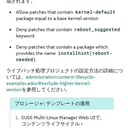
成されます。
Allow patches that contain
kernel-default
package equal to a base kernel version
Deny patches that contain
reboot_suggested
keyword
Deny patches that contain a package which
provides the name
installhint(reboot-
needed)
ライブパッチ処理プロジェクトの設定方法の詳細につ
いては、
administration:content-lifecycle-
examples.adoc#exclude-higher-kernel-
version
を参照してください。
プロシージャ: テンプレートの適用
SUSE Multi-Linux Manager Web UIで、
コンテンツライフサイクル