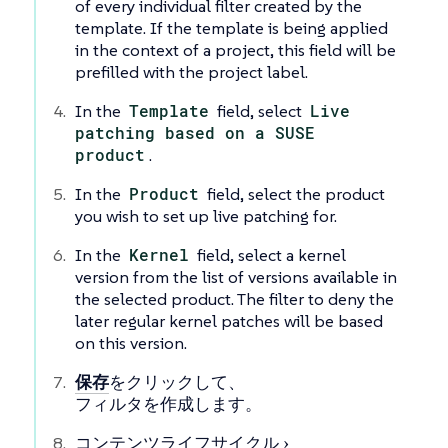
of every individual filter created by the
template. If the template is being applied
in the context of a project, this field will be
prefilled with the project label.
In the
Template
field, select
Live
patching based on a SUSE
product
.
In the
Product
field, select the product
you wish to set up live patching for.
In the
Kernel
field, select a kernel
version from the list of versions available in
the selected product. The filter to deny the
later regular kernel patches will be based
on this version.
保存
をクリックして、
フィルタを作成します。
コンテンツライフサイクル