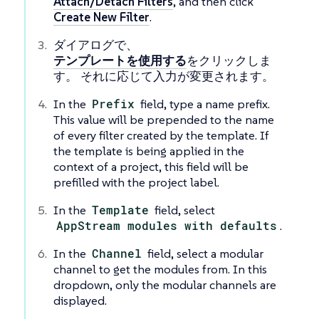
Attach/Detach Filters
, and then click
Create New Filter
.
ダイアログで、
テンプレートを使用する
をクリックしま
す。 それに応じて入力が変更されます。
In the
Prefix
field, type a name prefix.
This value will be prepended to the name
of every filter created by the template. If
the template is being applied in the
context of a project, this field will be
prefilled with the project label.
In the
Template
field, select
AppStream modules with defaults
.
In the
Channel
field, select a modular
channel to get the modules from. In this
dropdown, only the modular channels are
displayed.