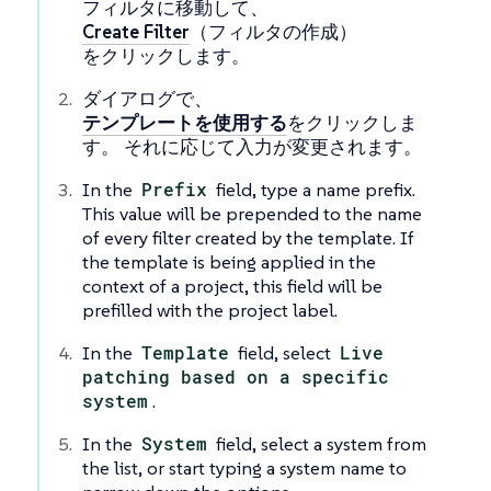
フィルタ
に移動して、
Create Filter
（フィルタの作成）
をクリックします。
ダイアログで、
テンプレートを使用する
をクリックしま
す。 それに応じて入力が変更されます。
In the
Prefix
field, type a name prefix.
This value will be prepended to the name
of every filter created by the template. If
the template is being applied in the
context of a project, this field will be
prefilled with the project label.
In the
Template
field, select
Live
patching based on a specific
system
.
In the
System
field, select a system from
the list, or start typing a system name to