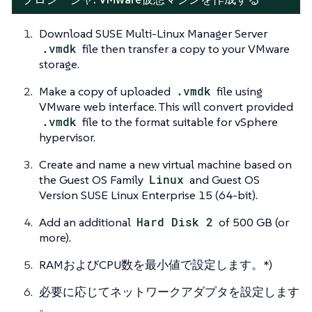
Download SUSE Multi-Linux Manager Server
.vmdk
file then transfer a copy to your VMware
storage.
Make a copy of uploaded
.vmdk
file using
VMware web interface. This will convert provided
.vmdk
file to the format suitable for vSphere
hypervisor.
Create and name a new virtual machine based on
the Guest OS Family
Linux
and Guest OS
Version SUSE Linux Enterprise 15 (64-bit).
Add an additional
Hard Disk 2
of 500 GB (or
more).
RAMおよびCPU数を最小値で設定します。*)
必要に応じてネットワークアダプタを設定します
。