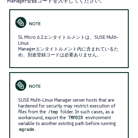
Manager登録コードを入手してください。
SL Micro 6.2エンタイトルメントは、SUSE Multi-
Linux
Managerエンタイトルメント内に含まれているた
め、別途登録コードは必要ありません。
SUSE Multi-Linux Manager server hosts that are
hardened for security may restrict execution of
files from the
/tmp
folder. In such cases, as a
workaround, export the
TMPDIR
environment
variable to another existing path before running
mgradm
.