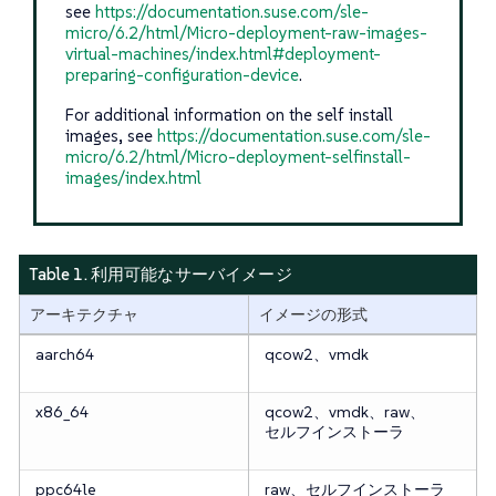
see
https://documentation.suse.com/sle-
micro/6.2/html/Micro-deployment-raw-images-
virtual-machines/index.html#deployment-
preparing-configuration-device
.
For additional information on the self install
images, see
https://documentation.suse.com/sle-
micro/6.2/html/Micro-deployment-selfinstall-
images/index.html
Table 1. 利用可能なサーバイメージ
アーキテクチャ
イメージの形式
aarch64
qcow2、vmdk
x86_64
qcow2、vmdk、raw、
セルフインストーラ
ppc64le
raw、セルフインストーラ