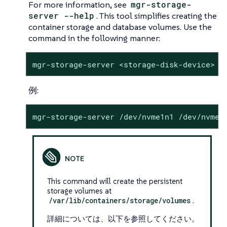
For more information, see
mgr-storage-
server --help
. This tool simplifies creating the
container storage and database volumes. Use the
command in the following manner:
mgr-storage-server <storage-disk-device> [
例:
mgr-storage-server /dev/nvme1n1 /dev/nvme2
This command will create the persistent
storage volumes at
/var/lib/containers/storage/volumes
.
詳細については、以下を参照してください。