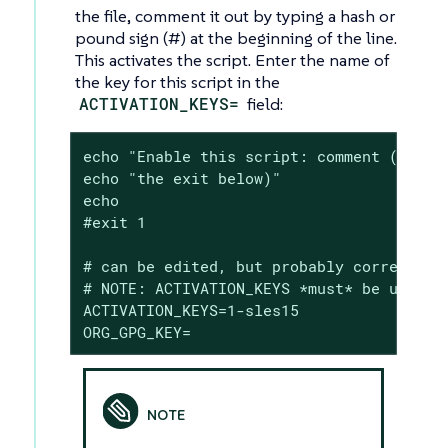
the file, comment it out by typing a hash or
pound sign (#) at the beginning of the line.
This activates the script. Enter the name of
the key for this script in the
ACTIVATION_KEYS=
field:
echo "Enable this script: comment (with #
echo "the exit below)"

echo

#exit 1

# can be edited, but probably correct (un
# NOTE: ACTIVATION_KEYS *must* be used to
ACTIVATION_KEYS=1-sles15

ORG_GPG_KEY=