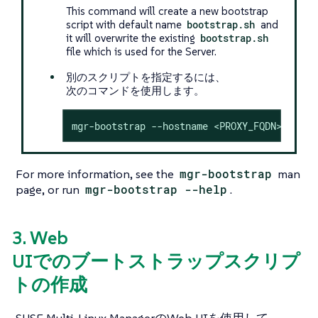
This command will create a new bootstrap
script with default name
bootstrap.sh
and
it will overwrite the existing
bootstrap.sh
file which is used for the Server.
別のスクリプトを指定するには、
次のコマンドを使用します。
mgr-bootstrap --hostname <PROXY_FQDN> --scr
For more information, see the
mgr-bootstrap
man
page, or run
mgr-bootstrap --help
.
3. Web
UIでのブートストラップスクリプ
トの作成
SUSE Multi-Linux ManagerのWeb UIを使用して、