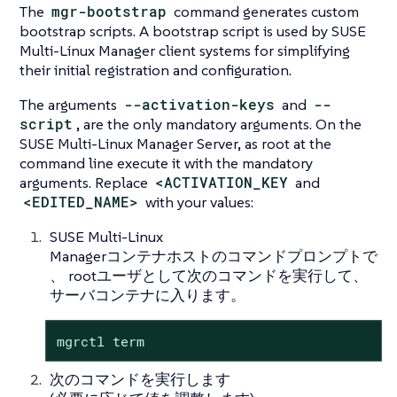
The
mgr-bootstrap
command generates custom
bootstrap scripts. A bootstrap script is used by SUSE
Multi-Linux Manager client systems for simplifying
their initial registration and configuration.
The arguments
--activation-keys
and
--
script
, are the only mandatory arguments. On the
SUSE Multi-Linux Manager Server, as root at the
command line execute it with the mandatory
arguments. Replace
<ACTIVATION_KEY
and
<EDITED_NAME>
with your values:
SUSE Multi-Linux
Managerコンテナホストのコマンドプロンプトで
、 rootユーザとして次のコマンドを実行して、
サーバコンテナに入ります。
mgrctl term
次のコマンドを実行します