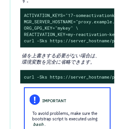
す。
ACTIVATION_KEYS="17-someactivationkey" \

MGR_SERVER_HOSTNAME="proxy.example.com" \
ORG_GPG_KEY="mykey" \

REACTIVATION_KEY=my-reactivation-key \

curl -Sks https://server_hostname/pub/bo
値を上書きする必要がない場合は、
環境変数を完全に省略できます。
curl -Sks https://server_hostname/pub/bo
To avoid problems, make sure the
bootstrap script is executed using
bash
.