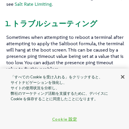
see
Salt Rate Limiting
.
1. トラブルシューティング
Sometimes when attempting to reboot a terminal after
attempting to apply the Saltboot formula, the terminal
will hang at the boot screen. This can be caused by a
presence ping timeout value being set at a value that is
too low. You can adjust the presence ping timeout
value to fix this problem.
「すべての Cookie を受け入れる」をクリックすると、
For more information about rate limiting on terminals,
サイトナビゲーションを強化し、
see
Salt Rate Limiting
.
サイトの使用状況を分析し、
弊社のマーケティング活動を支援するために、デバイスに
Cookie を保存することに同意したことになります。
Offline Use
Retail Formulas
Cookie 設定