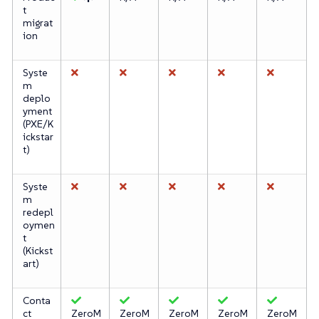
t
migrat
ion
Syste
m
deplo
yment
(PXE/K
ickstar
t)
Syste
m
redepl
oymen
t
(Kickst
art)
Conta
ct
ZeroM
ZeroM
ZeroM
ZeroM
ZeroM