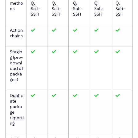
metho
Q,
Q,
Q,
Q,
Q,
ds
Salt-
Salt-
Salt-
Salt-
Salt-
SSH
SSH
SSH
SSH
SSH
Action
chains
Stagin
g (pre-
downl
oad of
packa
ges)
Duplic
ate
packa
ge
reporti
ng