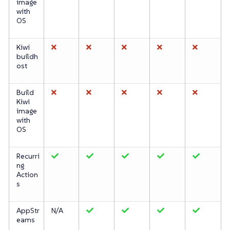
image
with
OS
Kiwi
buildh
ost
Build
Kiwi
image
with
OS
Recurri
ng
Action
s
AppStr
N/A
eams