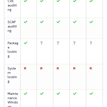
CVE
auditi
ng
SCAP
auditi
ng
Packag
e
lockin
g
Syste
m
lockin
g
Mainte
nance
Windo
ws