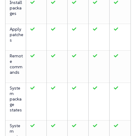
Install
packa
ges
Apply
patche
s
Remot
e
comm
ands
Syste
m
packa
ge
states
Syste
m