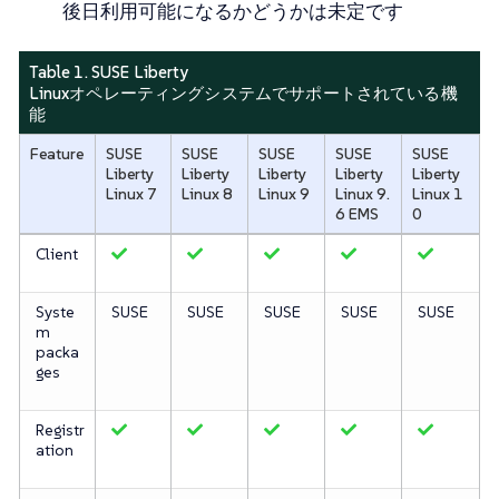
後日利用可能になるかどうかは未定です
Table 1. SUSE Liberty
Linuxオペレーティングシステムでサポートされている機
能
Feature
SUSE
SUSE
SUSE
SUSE
SUSE
Liberty
Liberty
Liberty
Liberty
Liberty
Linux 7
Linux 8
Linux 9
Linux 9.
Linux 1
6 EMS
0
Client
Syste
SUSE
SUSE
SUSE
SUSE
SUSE
m
packa
ges
Registr
ation