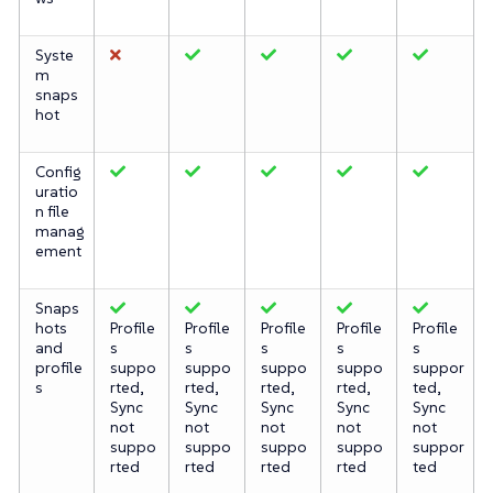
Syste
m
snaps
hot
Config
uratio
n file
manag
ement
Snaps
hots
Profile
Profile
Profile
Profile
Profile
and
s
s
s
s
s
profile
suppo
suppo
suppo
suppo
suppor
s
rted,
rted,
rted,
rted,
ted,
Sync
Sync
Sync
Sync
Sync
not
not
not
not
not
suppo
suppo
suppo
suppo
suppor
rted
rted
rted
rted
ted