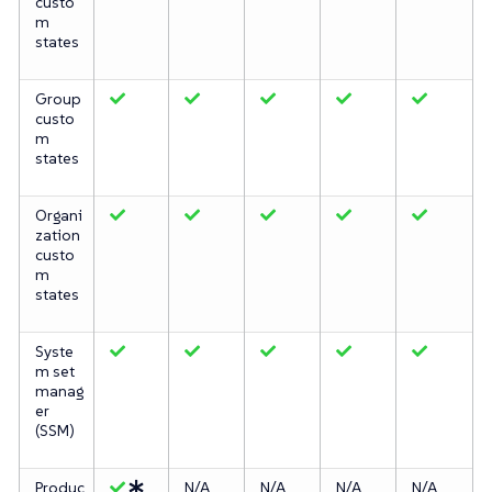
custo
m
states
Group
custo
m
states
Organi
zation
custo
m
states
Syste
m set
manag
er
(SSM)
Produc
N/A
N/A
N/A
N/A