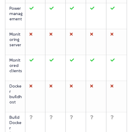
Power
manag
ement
Monit
oring
server
Monit
ored
clients
Docke
r
buildh
ost
Build
Docke
r