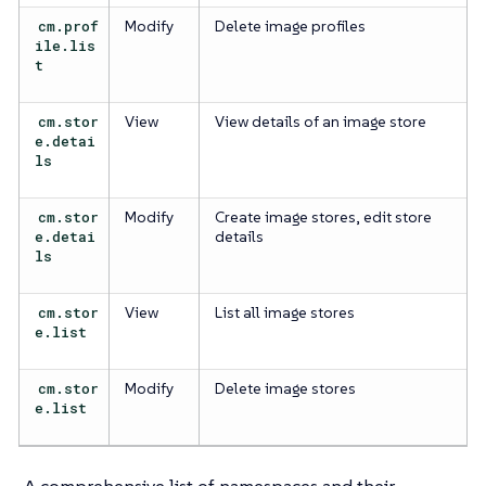
cm.prof
Modify
Delete image profiles
ile.lis
t
cm.stor
View
View details of an image store
e.detai
ls
cm.stor
Modify
Create image stores, edit store
e.detai
details
ls
cm.stor
View
List all image stores
e.list
cm.stor
Modify
Delete image stores
e.list