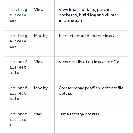
cm.imag
View
View image details, patches,
e.overv
packages, build log and cluster
iew
information
cm.imag
Modify
Inspect, rebuild, delete images
e.overv
iew
cm.prof
View
View details of an image profile
ile.det
ails
cm.prof
Modify
Create image profiles, edit profile
ile.det
details
ails
cm.prof
View
List all image profiles
ile.lis
t