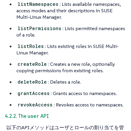
listNamespaces
: Lists available namespaces,
access modes and their descriptions in SUSE
Multi-Linux Manager.
listPermissions
: Lists permitted namespaces
of a role.
listRoles
: Lists existing roles in SUSE Multi-
Linux Manager.
createRole
: Creates a new role, optionally
copying permissions from existing roles.
deleteRole
: Deletes a role.
grantAccess
: Grants access to namespaces.
revokeAccess
: Revokes access to namespaces.
user
4.2.2. The
API
以下のAPIメソッドはユーザとロールの割り当てを管