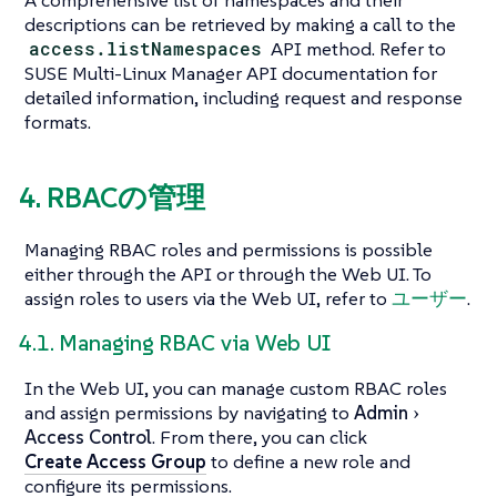
A comprehensive list of namespaces and their
descriptions can be retrieved by making a call to the
access.listNamespaces
API method. Refer to
SUSE Multi-Linux Manager API documentation for
detailed information, including request and response
formats.
4. RBACの管理
Managing RBAC roles and permissions is possible
either through the API or through the Web UI. To
assign roles to users via the Web UI, refer to
ユーザー
.
4.1. Managing RBAC via Web UI
In the Web UI, you can manage custom RBAC roles
and assign permissions by navigating to
Admin
Access Control
. From there, you can click
Create Access Group
to define a new role and
configure its permissions.