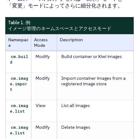
「変更」モードによってさらに細分化されます。
Table 1. 例:
イメージ管理のネームスペースとアクセスモード
Namespac
Access
Description
e
Mode
cm.buil
Modify
Build container or Kiwi images
d
cm.imag
Modify
Import container images from a
e.impor
registered image store
t
cm.imag
View
List all images
e.list
cm.imag
Modify
Delete images
e.list