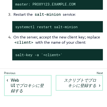
master: PROXY123.EXAMPLE.COM
Restart the
salt-minion
service:
systemctl restart salt-minion
On the server, accept the new client key; replace
<client>
with the name of your client:
salt-key -a '<client>'
Web
スクリプトでプロ
UIでプロキシに登
キシに登録する
録する