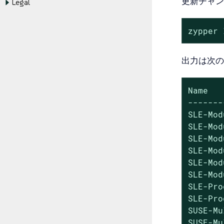
更新チャン
Legal
zypper 
出力は次の
Name   
-------
SLE-Mod
SLE-Mod
SLE-Mod
SLE-Mod
SLE-Mod
SLE-Mod
SLE-Pro
SLE-Pro
SUSE-Mu
SUSE-Mu