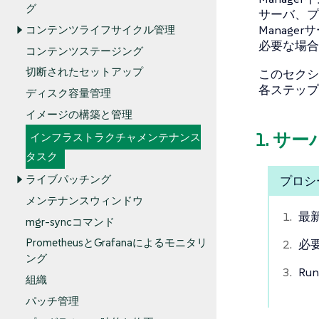
グ
サーバ、プロ
Manag
コンテンツライフサイクル管理
必要な場合
コンテンツステージング
切断されたセットアップ
このセクシ
各ステップ
ディスク容量管理
イメージの構築と管理
1. サー
インフラストラクチャメンテナンス
タスク
ライブパッチング
プロシ
メンテナンスウィンドウ
最
mgr-syncコマンド
PrometheusとGrafanaによるモニタリ
必
ング
Ru
組織
パッチ管理