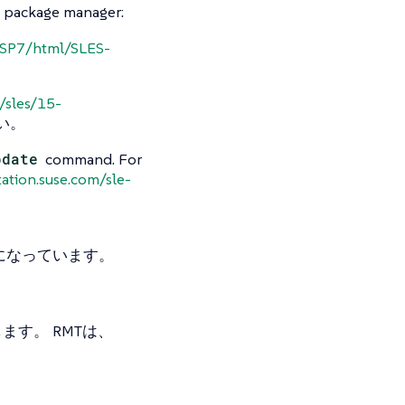
a package manager:
-SP7/html/SLES-
/sles/15-
い。
pdate
command. For
ation.suse.com/sle-
効になっています。
使用します。 RMTは、