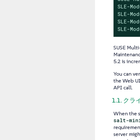
SLE-Mod
SLE-Mod
SLE-Mod
SLE-Mod
SUSE Multi
Maintenance
5.2 is incr
You can ver
the Web UI.
API call.
1.1. 
When the se
salt-min
requirement
server migh