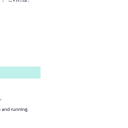
。
p and running.