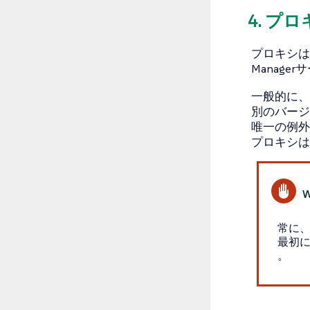
4. プ
プロキシは、SU
Manag
一般的に、
別のバージ
唯一の例外
プロキシは
常に
最初
。