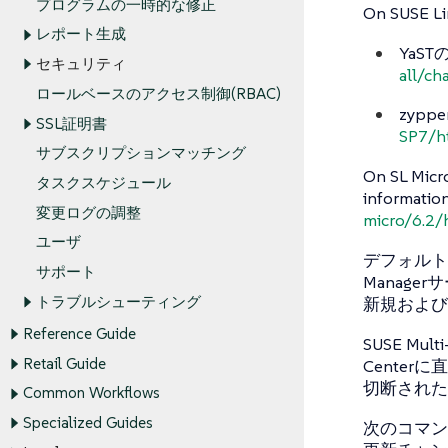
プログラムの一時的な修正
On SUSE Lin
レポート生成
YaS
セキュリティ
all/ch
ロールベースのアクセス制御(RBAC)
zyp
SSL証明書
SP7/h
サブスクリプションマッチング
On SL Micro
タスクスケジュール
informatio
変更ログの調整
micro/6.2/
ユーザ
デフォルトでは
サポート
Manag
トラブルシューティング
新規および
Reference Guide
SUSE Mul
Retail Guide
Centerに
切断された
Common Workflows
Specialized Guides
次のコマン