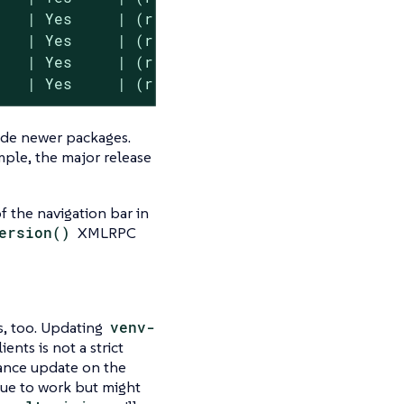
   | Yes     | (r ) Yes  | No

   | Yes     | (r ) Yes  | Yes

   | Yes     | (r ) Yes  | No

    | Yes     | (r ) Yes  | Yes
ide newer packages.
ple, the major release
f the navigation bar in
ersion()
XMLRPC
s, too. Updating
venv-
nts is not a strict
nance update on the
inue to work but might