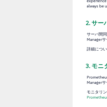
experience 
always be u
2. サ
サーバ間同期
Manag
詳細につい
3. モ
Promet
Manag
モニタリン
Prometh