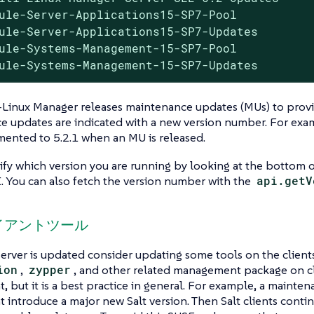
ule-Server-Applications15-SP7-Pool           
ule-Server-Applications15-SP7-Updates        
ule-Systems-Management-15-SP7-Pool           
ule-Systems-Management-15-SP7-Updates       
-Linux Manager releases maintenance updates (MUs) to prov
 updates are indicated with a new version number. For exam
emented to 5.2.1 when an MU is released.
ify which version you are running by looking at the bottom o
 You can also fetch the version number with the
api.getV
クライアントツール
rver is updated consider updating some tools on the client
ion
,
zypper
, and other related management package on clie
, but it is a best practice in general. For example, a mainte
t introduce a major new Salt version. Then Salt clients cont