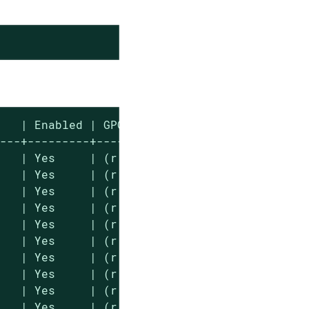
。
   | Enabled | GPG Check | Refresh

---+---------+-----------+--------

   | Yes     | (r ) Yes  | No

   | Yes     | (r ) Yes  | Yes

   | Yes     | (r ) Yes  | No

   | Yes     | (r ) Yes  | Yes

   | Yes     | (r ) Yes  | No

   | Yes     | (r ) Yes  | Yes

   | Yes     | (r ) Yes  | No

   | Yes     | (r ) Yes  | Yes

   | Yes     | (r ) Yes  | No

   | Yes     | (r ) Yes  | Yes
