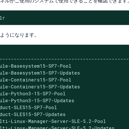
ネルがご使用のシステムで使用できることを確認できます
lr
ようになります。
                                             
---------------------------------------------
ule-Basesystem15-SP7-Pool                    
ule-Basesystem15-SP7-Updates                 
ule-Containers15-SP7-Pool                    
ule-Containers15-SP7-Updates                 
ule-Python3-15-SP7-Pool                      
ule-Python3-15-SP7-Updates                   
duct-SLES15-SP7-Pool                         
duct-SLES15-SP7-Updates                      
lti-Linux-Manager-Server-SLE-5.2-Pool        
lti-Linux-Manager-Server-SLE-5.2-Updates     