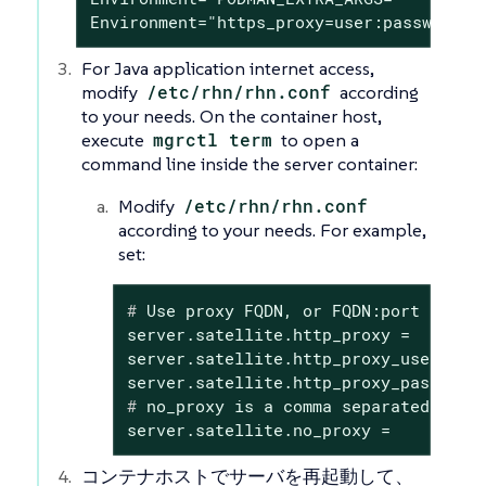
Environment="https_proxy=user:password@h
For Java application internet access,
modify
/etc/rhn/rhn.conf
according
to your needs. On the container host,
execute
mgrctl term
to open a
command line inside the server container:
Modify
/etc/rhn/rhn.conf
according to your needs. For example,
set:
#
 Use proxy FQDN, or FQDN:port
server.satellite.http_proxy =

server.satellite.http_proxy_username 
#
 no_proxy is a comma separated list
server.satellite.no_proxy =
コンテナホストでサーバを再起動して、