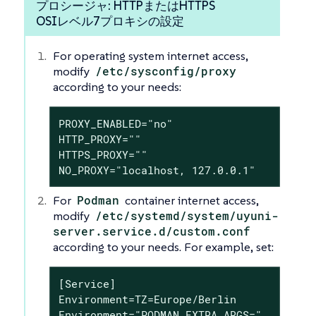
プロシージャ: HTTPまたはHTTPS
OSIレベル7プロキシの設定
For operating system internet access,
modify
/etc/sysconfig/proxy
according to your needs:
PROXY_ENABLED="no"

HTTP_PROXY=""

HTTPS_PROXY=""

NO_PROXY="localhost, 127.0.0.1"
For
Podman
container internet access,
modify
/etc/systemd/system/uyuni-
server.service.d/custom.conf
according to your needs. For example, set:
[Service]

Environment=TZ=Europe/Berlin

Environment="PODMAN_EXTRA_ARGS="
