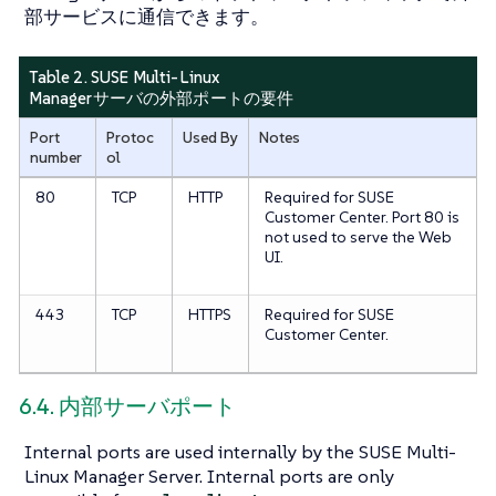
部サービスに通信できます。
Table 2. SUSE Multi-Linux
Managerサーバの外部ポートの要件
Port
Protoc
Used By
Notes
number
ol
80
TCP
HTTP
Required for SUSE
Customer Center. Port 80 is
not used to serve the Web
UI.
443
TCP
HTTPS
Required for SUSE
Customer Center.
6.4. 内部サーバポート
Internal ports are used internally by the SUSE Multi-
Linux Manager Server. Internal ports are only