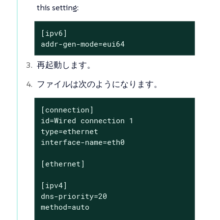
this setting:
[ipv6]

addr-gen-mode=eui64
再起動します。
ファイルは次のようになります。
[connection]

id=Wired connection 1

type=ethernet

interface-name=eth0

[ethernet]

[ipv4]

dns-priority=20

method=auto
