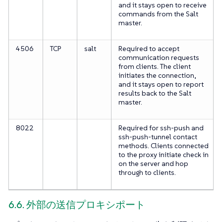
and it stays open to receive
commands from the Salt
master.
4506
TCP
salt
Required to accept
communication requests
from clients. The client
initiates the connection,
and it stays open to report
results back to the Salt
master.
8022
Required for ssh-push and
ssh-push-tunnel contact
methods. Clients connected
to the proxy initiate check in
on the server and hop
through to clients.
6.6. 外部の送信プロキシポート