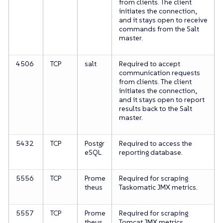
from clients. The client
initiates the connection,
and it stays open to receive
commands from the Salt
master.
4506
TCP
salt
Required to accept
communication requests
from clients. The client
initiates the connection,
and it stays open to report
results back to the Salt
master.
5432
TCP
Postgr
Required to access the
eSQL
reporting database.
5556
TCP
Prome
Required for scraping
theus
Taskomatic JMX metrics.
5557
TCP
Prome
Required for scraping
theus
Tomcat JMX metrics.