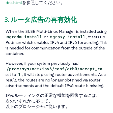
dns.html
を参照してください。
3. ルータ広告の再有効化
When the SUSE Multi-Linux Manager is installed using
mgradm install
or
mgrpxy install
, it sets up
Podman which enables IPv4 and IPv6 forwarding. This
is needed for communication from the outside of the
container.
However, if your system previously had
/proc/sys/net/ipv6/conf/eth0/accept_ra
set to
1
, it will stop using router advertisements. As a
result, the routes are no longer obtained via router
advertisements and the default IPv6 route is missing.
IPv6ルーティングの正常な機能を回復するには、
次のいずれかに応じて、
以下のプロシージャに従います。