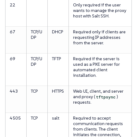
22
Only required if the user
wants to manage the proxy
host with Salt SSH.
67
TCP/U
DHCP
Required only if clients are
DP
requesting IP addresses
from the server.
69
TCP/U
TFTP
Required if the server is
DP
used as a PXE server for
automated client
installation.
443
TCP
HTTPS
Web UI, client, and server
and proxy (
tftpsync
)
requests.
4505
TCP
salt
Required to accept
communication requests
from clients. The client
initiates the connection,