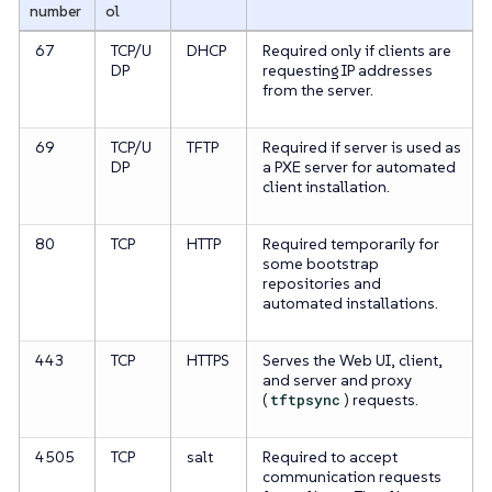
number
ol
67
TCP/U
DHCP
Required only if clients are
DP
requesting IP addresses
from the server.
69
TCP/U
TFTP
Required if server is used as
DP
a PXE server for automated
client installation.
80
TCP
HTTP
Required temporarily for
some bootstrap
repositories and
automated installations.
443
TCP
HTTPS
Serves the Web UI, client,
and server and proxy
(
tftpsync
) requests.
4505
TCP
salt
Required to accept
communication requests