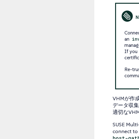
Connec
an
in
manager
If you
certifi
Re-tru
comman
VHMが作
データ収集
適切なVH
SUSE Multi-
connect to 
host-gat