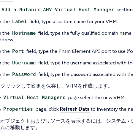
e
Add a Nutanix AHV Virtual Host Manager
section
n the
Label
field, type a custom name for your VHM.
n the
Hostname
field, type the fully qualified domain name
ddress.
n the
Port
field, type the Prism Element API port to use (f
n the
Username
field, type the username associated with t
n the
Password
field, type the password associated with th
をクリックして変更を保存し、VHMを作成します。
e
Virtual Host Managers
page select the new VHM.
e
Properties
page, click
Refresh Data
to inventory the 
オブジェクトおよびリソースを表示するには、
システム
ム
に移動します。