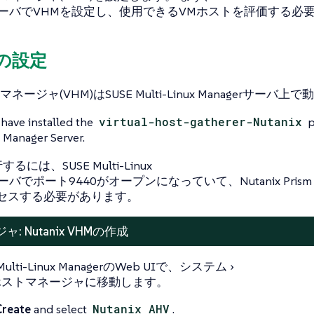
erサーバでVHMを設定し、使用できるVMホストを評価する必
Mの設定
ージャ(VHM)はSUSE Multi-Linux Managerサーバ上
have installed the
virtual-host-gatherer-Nutanix
p
 Manager Server.
るには、SUSE Multi-Linux
サーバでポート9440がオープンになっていて、Nutanix Prism E
クセスする必要があります。
: Nutanix VHMの作成
Multi-Linux ManagerのWeb UIで、
システム
ホストマネージャ
に移動します。
Create
and select
Nutanix AHV
.