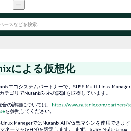
anixによる仮想化
anixエコシステムパートナーで、SUSE Multi-Linux Managerは
ated"カテゴリでNutanix対応の認証を取得しています。
xの統合の詳細については、
https://www.nutanix.com/partners/t
use
を参照してください。
lti-Linux ManagerではNutanix AHV仮想マシンを使用
ネージャ(VHM)を設定します。 まず、SUSE Multi-Linux