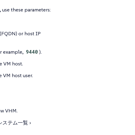
, use these parameters:
 (FQDN) or host IP
or example,
9440
).
he VM host.
e VM host user.
new VHM.
システム一覧