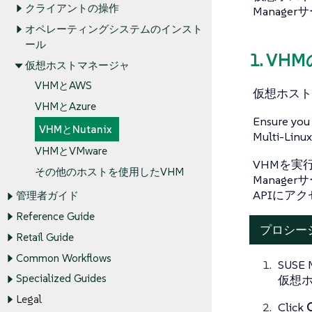
クライアントの操作
Manag
オペレーティングシステムのインスト
ール
1. VH
仮想ホストマネージャ
VHMとAWS
仮想ホストマネ
VHMとAzure
Ensure you 
VHMとNutanix
Multi-Linux
VHMとVMware
VHMを実行す
その他のホストを使用したVHM
Manager
APIにア
管理者ガイド
Reference Guide
プロシージャ
Retail Guide
Common Workflows
SUSE 
Specialized Guides
仮想
Legal
Click