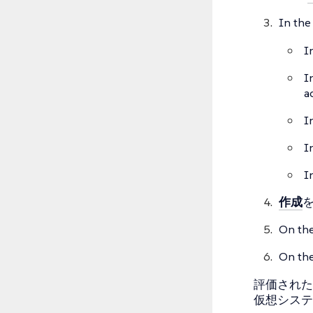
In th
I
I
a
I
I
I
作成
On th
On th
評価された
仮想システ