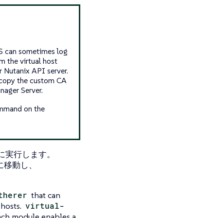
PS can sometimes log
om the virtual host
ur Nutanix API server.
, copy the custom CA
nager Server.
mand on the
的に実行します。
に移動し、
therer
that can
 hosts.
virtual-
ach module enables a