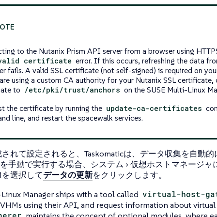
ting to the Nutanix Prism API server from a browser using HTT
valid certificate
error. If this occurs, refreshing the data fr
 fails. A valid SSL certificate (not self-signed) is required on yo
 are using a custom CA authority for your Nutanix SSL certificate
cate to
/etc/pki/trust/anchors
on the SUSE Multi-Linux Ma
st the certificate by running the
update-ca-certificates
com
d line, and restart the spacewalk services.
成されて設定されると、Taskomaticは、データ収集を自動
を手動で実行する場合、
システム
仮想ホストマネージャ
Mを選択して
データの更新
をクリックします。
Linux Manager ships with a tool called
virtual-host-ga
VHMs using their API, and request information about virtual
herer
maintains the concept of optional modules, where e