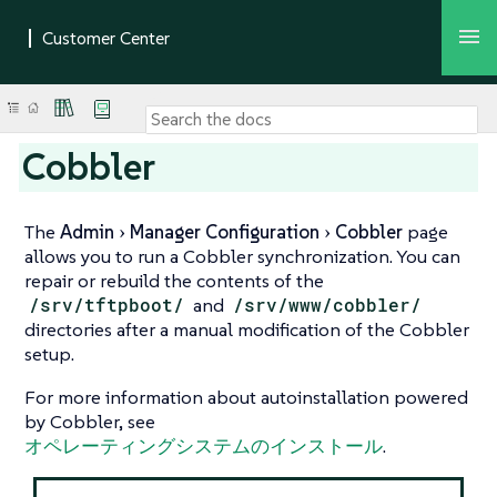
Cobbler
The
Admin
Manager Configuration
Cobbler
page
allows you to run a Cobbler synchronization. You can
repair or rebuild the contents of the
/srv/tftpboot/
and
/srv/www/cobbler/
directories after a manual modification of the Cobbler
setup.
For more information about autoinstallation powered
by Cobbler, see
オペレーティングシステムのインストール
.