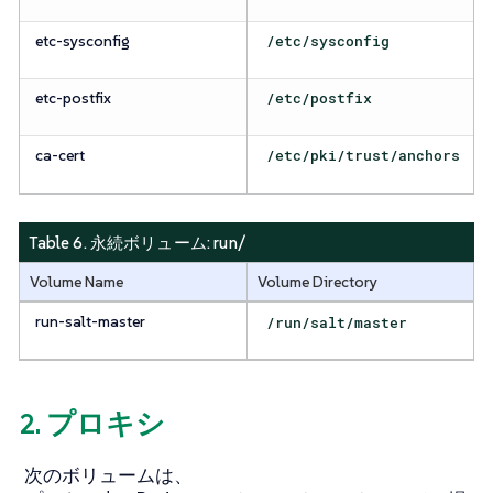
etc-sysconfig
/etc/sysconfig
etc-postfix
/etc/postfix
ca-cert
/etc/pki/trust/anchors
Table 6. 永続ボリューム:
run/
Volume Name
Volume Directory
run-salt-master
/run/salt/master
2. プロキシ
次のボリュームは、