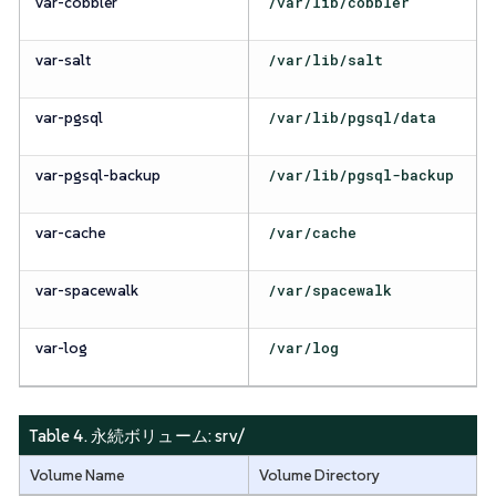
var-cobbler
/var/lib/cobbler
var-salt
/var/lib/salt
var-pgsql
/var/lib/pgsql/data
var-pgsql-backup
/var/lib/pgsql-backup
var-cache
/var/cache
var-spacewalk
/var/spacewalk
var-log
/var/log
Table 4. 永続ボリューム:
srv/
Volume Name
Volume Directory