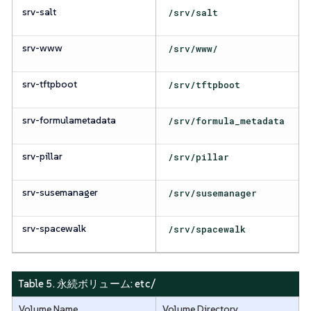
srv-salt
/srv/salt
srv-www
/srv/www/
srv-tftpboot
/srv/tftpboot
srv-formulametadata
/srv/formula_metadata
srv-pillar
/srv/pillar
srv-susemanager
/srv/susemanager
srv-spacewalk
/srv/spacewalk
Table 5. 永続ボリューム:
etc/
Volume Name
Volume Directory