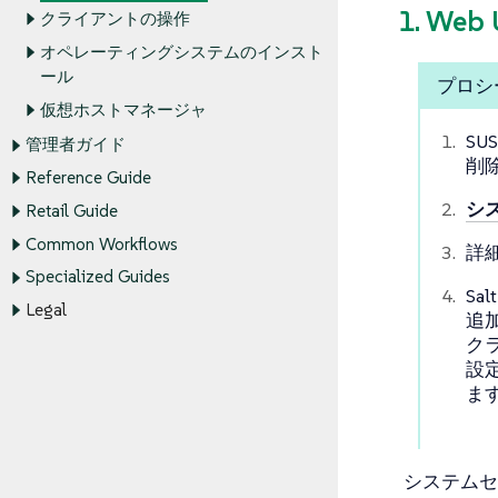
1. W
クライアントの操作
オペレーティングシステムのインスト
ール
プロシ
仮想ホストマネージャ
SUS
管理者ガイド
削
Reference Guide
シ
Retail Guide
Common Workflows
詳
Specialized Guides
Sa
Legal
追
ク
設
ま
システムセ