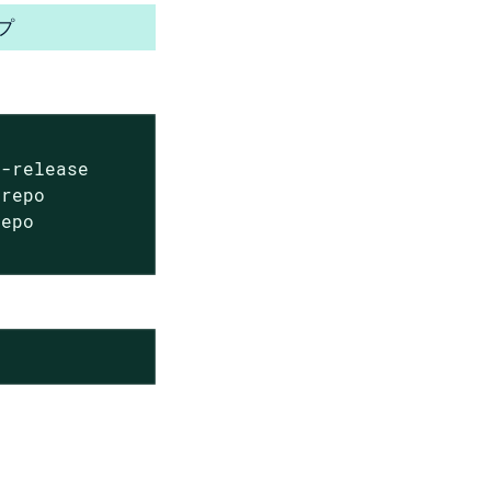
プ
-release

repo

epo
