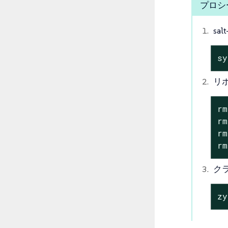
プロシー
sa
sy
リ
rm
rm
rm
rm
ク
zy