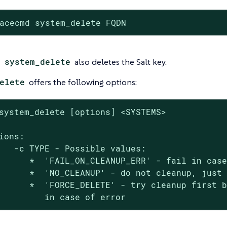
acecmd system_delete FQDN
 system_delete
also deletes the Salt key.
elete
offers the following options:
system_delete [options] <SYSTEMS>

ions:

   -c TYPE - Possible values:

      *  'FAIL_ON_CLEANUP_ERR' - fail in case
      *  'NO_CLEANUP' - do not cleanup, just 
      *  'FORCE_DELETE' - try cleanup first b
	        in case of error