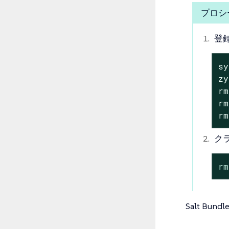
プロシー
登
sy
zy
rm
rm
rm
ク
rm
Salt Bu