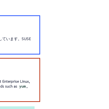
としています。SUSE
 Enterprise Linux,
ds such as
yum
,