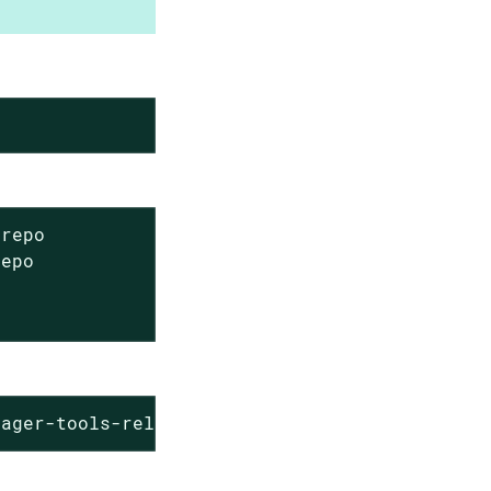
repo

epo

nager-tools-release