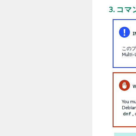
3. 
このプ
Mult
You mu
Debian
dnf
,