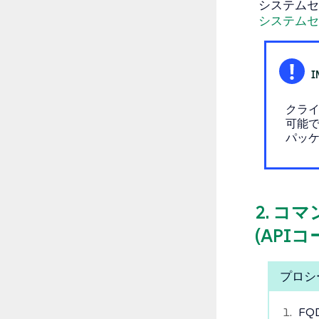
システムセ
システムセ
クライ
可能
パッ
2. 
(API
プロシ
F