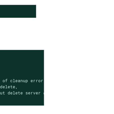
 of cleanup error,

delete,

ut delete server anyway
