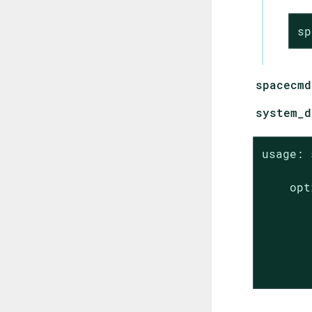
sp
spacecmd
system_d
usage: 
    opt
       
       
       
       