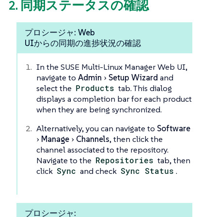
2. 同期ステータスの確認
プロシージャ: Web
UIからの同期の進捗状況の確認
In the SUSE Multi-Linux Manager Web UI,
navigate to
Admin
Setup Wizard
and
select the
Products
tab. This dialog
displays a completion bar for each product
when they are being synchronized.
Alternatively, you can navigate to
Software
Manage
Channels
, then click the
channel associated to the repository.
Navigate to the
Repositories
tab, then
click
Sync
and check
Sync Status
.
プロシージャ: