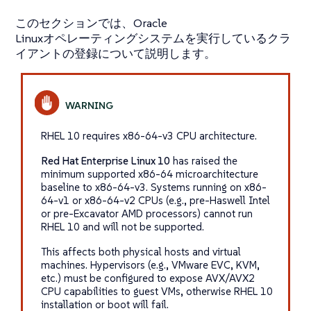
このセクションでは、Oracle
Linuxオペレーティングシステムを実行しているクラ
イアントの登録について説明します。
RHEL 10 requires
x86-64-v3
CPU architecture.
Red Hat Enterprise Linux 10
has raised the
minimum supported x86-64 microarchitecture
baseline to
x86-64-v3
. Systems running on
x86-
64-v1
or
x86-64-v2
CPUs (e.g., pre-Haswell Intel
or pre-Excavator AMD processors) cannot run
RHEL 10 and will not be supported.
This affects both physical hosts and virtual
machines. Hypervisors (e.g., VMware EVC, KVM,
etc.) must be configured to expose AVX/AVX2
CPU capabilities to guest VMs, otherwise RHEL 10
installation or boot will fail.