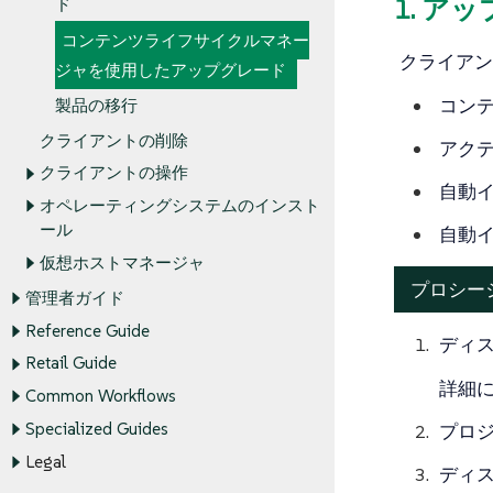
1. ア
ド
コンテンツライフサイクルマネー
クライアン
ジャを使用したアップグレード
コン
製品の移行
クライアントの削除
アク
クライアントの操作
自動
オペレーティングシステムのインスト
ール
自動
仮想ホストマネージャ
プロシー
管理者ガイド
Reference Guide
ディ
Retail Guide
詳細
Common Workflows
Specialized Guides
プロ
Legal
ディ