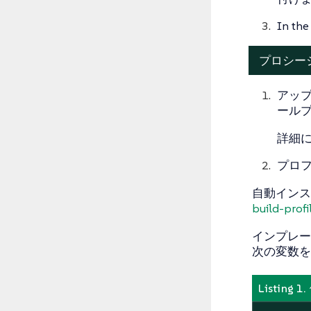
In th
プロシー
アッ
ール
詳細
プロ
自動インス
build-profi
インプレー
次の変数を
Listin