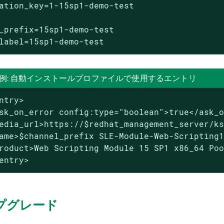
ation_key=1-15sp1-demo-test

_prefix=15sp1-demo-test

label=15sp1-demo-test
g 2. 例: 自動インストールプロファイルで使用するエントリ
ntry>

sk_on_error config:type="boolean">true</ask_o
edia_url>https://$redhat_management_server/ks
ame>$channel_prefix SLE-Module-Web-Scripting1
roduct>Web Scripting Module 15 SP1 x86_64 Poo
entry>
ップグレード