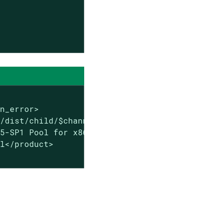
n_error>

/dist/child/$channel_prefix-sle-module-web-sc
5-SP1 Pool for x86_64  </name>

l</product>
