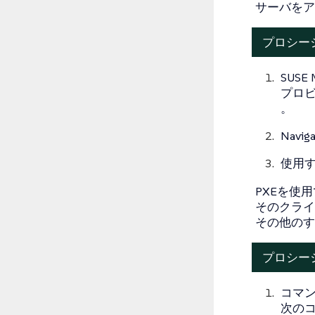
サーバをア
プロシー
SUSE 
プロ
。
Naviga
使用
PXEを使
そのクライ
その他のす
プロシージ
コマン
次の