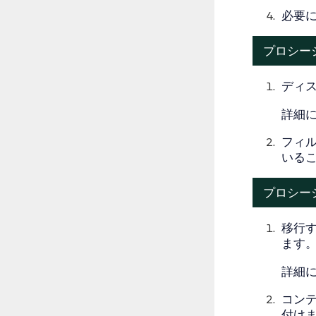
必要
プロシー
ディ
詳細
フィ
いる
プロシー
移行
ます
詳細
コン
付け