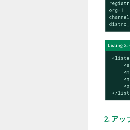
registr
org=1

channel
distro_
Listin
 <liste
     <a
     <m
     <n
     <p
 </list
2. ア