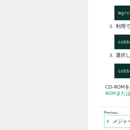
mgrc
利用で
cobb
選択
cobb
CD-RO
ROMまた
メジャ