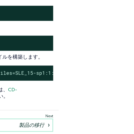
イルを構築します。
files=SLE_15-sp1:1:Example --distro=SLE_15-sp
は、
CD-
い。
製品の移行