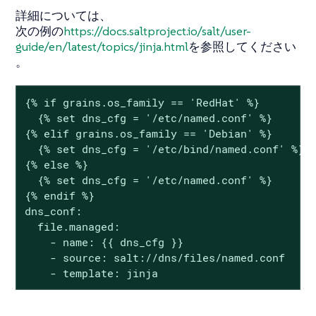
詳細については、
次の例の
https://docs.saltproject.io/salt/user-
guide/en/latest/topics/jinja.html
を参照してください
。
{% if grains.os_family == 'RedHat' %}

  {% set dns_cfg = '/etc/named.conf' %}

{% elif grains.os_family == 'Debian' %}

  {% set dns_cfg = '/etc/bind/named.conf' %}

{% else %}

  {% set dns_cfg = '/etc/named.conf' %}

{% endif %}

dns_conf:

  file.managed:

    - name: {{ dns_cfg }}

    - source: salt://dns/files/named.conf

    - template: jinja