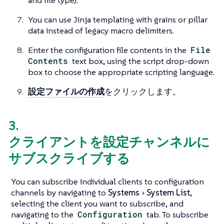
You can use Jinja templating with grains or pillar
data instead of legacy macro delimiters.
Enter the configuration file contents in the
File
Contents
text box, using the script drop-down
box to choose the appropriate scripting language.
設定ファイルの作成
をクリックします。
3.
クライアントを設定チャンネルに
サブスクライブする
You can subscribe individual clients to configuration
channels by navigating to
Systems
System List
,
selecting the client you want to subscribe, and
navigating to the
Configuration
tab. To subscribe