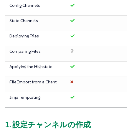
Config Channels
State Channels
Deploying Files
Comparing Files
Applying the Highstate
File Import from a Client
Jinja Templating
1. 設定チャンネルの作成