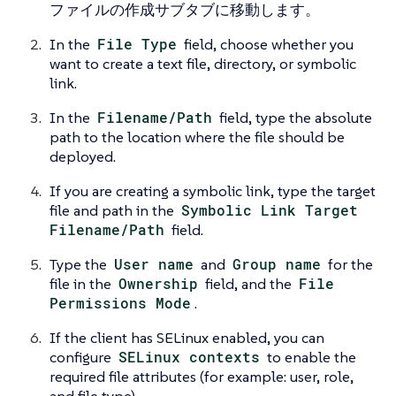
ファイルの作成
サブタブに移動します。
In the
File Type
field, choose whether you
want to create a text file, directory, or symbolic
link.
In the
Filename/Path
field, type the absolute
path to the location where the file should be
deployed.
If you are creating a symbolic link, type the target
file and path in the
Symbolic Link Target
Filename/Path
field.
Type the
User name
and
Group name
for the
file in the
Ownership
field, and the
File
Permissions Mode
.
If the client has SELinux enabled, you can
configure
SELinux contexts
to enable the
required file attributes (for example: user, role,
and file type).