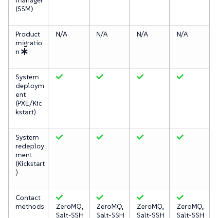
(SSM)
Product
N/A
N/A
N/A
N/A
migratio
n
System
deploym
ent
(PXE/Kic
kstart)
System
redeploy
ment
(Kickstart
)
Contact
methods
ZeroMQ,
ZeroMQ,
ZeroMQ,
ZeroMQ,
Salt-SSH
Salt-SSH
Salt-SSH
Salt-SSH