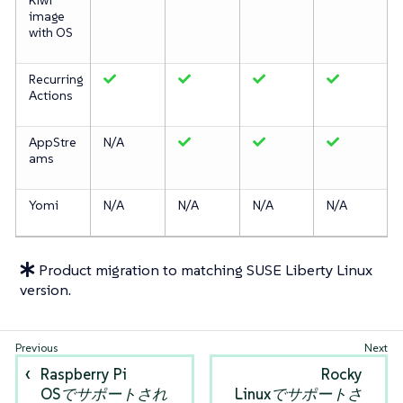
image
with OS
Recurring
Actions
AppStre
N/A
ams
Yomi
N/A
N/A
N/A
N/A
Product migration to matching SUSE Liberty Linux
version.
Raspberry Pi
Rocky
OSでサポートされ
Linuxでサポートさ