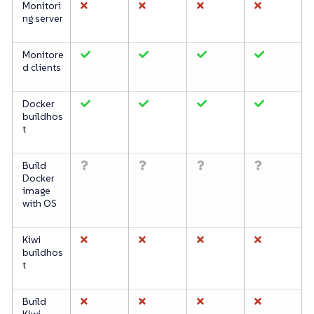
Monitori
ng server
Monitore
d clients
Docker
buildhos
t
Build
Docker
image
with OS
Kiwi
buildhos
t
Build
Kiwi