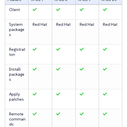
Client
System
Red Hat
Red Hat
Red Hat
Red Hat
package
s
Registrat
ion
Install
package
s
Apply
patches
Remote
comman
ds