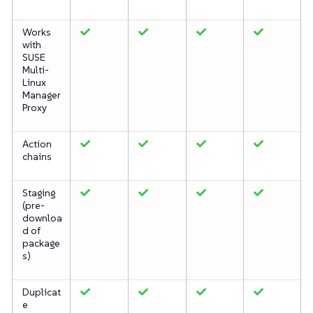
Works
with
SUSE
Multi-
Linux
Manager
Proxy
Action
chains
Staging
(pre-
downloa
d of
package
s)
Duplicat
e