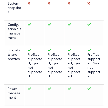
System
snapsho
t
Configur
ation file
manage
ment
Snapsho
ts and
Profiles
Profiles
Profiles
Profiles
profiles
supporte
supporte
support
support
d, Sync
d, Sync
ed, Sync
ed, Sync
not
not
not
not
supporte
supporte
support
support
d
d
ed
ed
Power
manage
ment