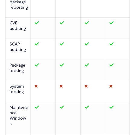
package
reporting
CVE
auditing
SCAP
auditing
Package
locking
System
locking
Maintena
nce
Window
s