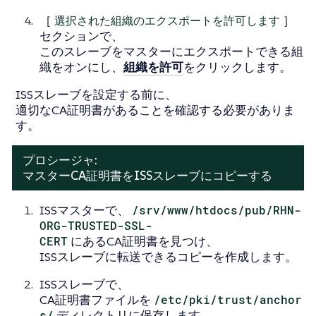
［
選択された組織のエクスポートを許可します
］
セクションで、
このスレーブをマスターにエクスポートできる組
織をオンにし、
組織を許可
をクリックします。
ISSスレーブを設定する前に、
適切なCA証明書があることを確認する必要がありま
す。
プロシージャ:
マスターCA証明書をISSスレーブにコピーする
ISSマスターで、
/srv/www/htdocs/pub/RHN-
ORG-TRUSTED-SSL-
CERT
にあるCA証明書を見つけ、
ISSスレーブに転送できるコピーを作成します。
ISSスレーブで、
CA証明書ファイルを
/etc/pki/trust/anchor
s/
ディレクトリに保存します。