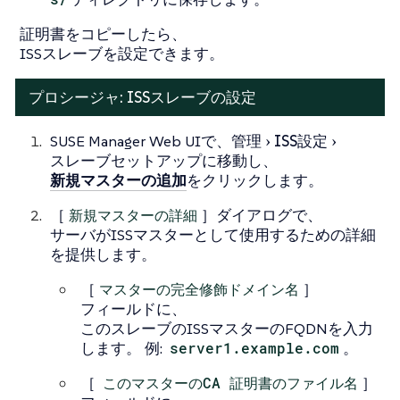
証明書をコピーしたら、
ISSスレーブを設定できます。
プロシージャ: ISSスレーブの設定
SUSE Manager Web UIで、
管理
ISS設定
スレーブセットアップ
に移動し、
新規マスターの追加
をクリックします。
［
新規マスターの詳細
］ダイアログで、
サーバがISSマスターとして使用するための詳細
を提供します。
［
マスターの完全修飾ドメイン名
］
フィールドに、
このスレーブのISSマスターのFQDNを入力
します。 例:
server1.example.com
。
［
このマスターのCA 証明書のファイル名
］