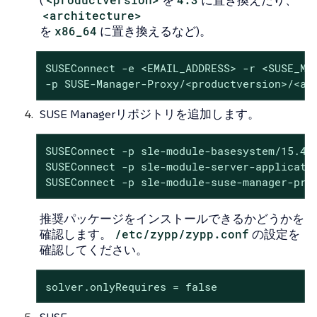
(
を
に置き換えたり、
<architecture>
を
x86_64
に置き換えるなど)。
SUSEConnect -e <EMAIL_ADDRESS> -r <SUSE_MAN
-p SUSE-Manager-Proxy/<productversion>/<ar
SUSE Managerリポジトリを追加します。
SUSEConnect -p sle-module-basesystem/15.4/x
SUSEConnect -p sle-module-server-applicatio
SUSEConnect -p sle-module-suse-manager-pro
推奨パッケージをインストールできるかどうかを
確認します。
/etc/zypp/zypp.conf
の設定を
確認してください。
solver.onlyRequires = false
SUSE