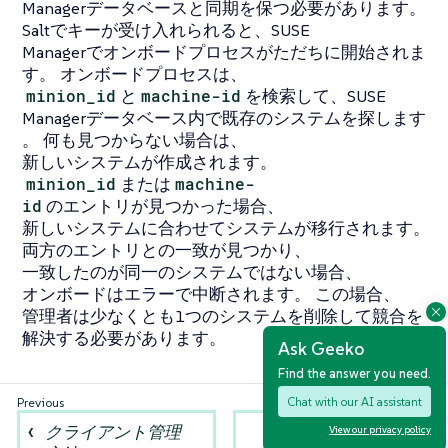
Managerデータベースと同期を保つ必要があります。
Saltでキーが受け入れられると、SUSE
Managerでオンボードプロセスがただちに開始されま
す。 オンボードプロセスは、
minion_id
と
machine-id
を検索して、SUSE
Managerデータベース内で既存のシステムを探します
。 何も見つからない場合は、
新しいシステムが作成されます。
minion_id
または
machine-
id
のエントリが見つかった場合、
新しいシステムに合わせてシステムが移行されます。
両方のエントリとの一致が見つかり、
一致したのが同一のシステムではない場合、
オンボードはエラーで中断されます。 この場合、
管理者は少なくとも1つのシステムを削除して競合を
解決する必要があります。
Ask Geeko
Find the answer you need.
Chat with our AI assistant
クライアント管理
Salt
View our privacy policy