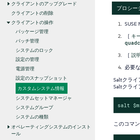
クライアントのアップグレード
プロシー
クライアントの削除
クライアントの操作
SUSE
パッケージ管理
［
キ
パッチ管理
quad
システムのロック
［
説
設定の管理
必要
電源管理
設定のスナップショット
Saltクラ
Saltク
カスタムシステム情報
システムセットマネージャ
salt $m
システムグループ
システムの種類
このコマン
オペレーティングシステムのインスト
ール