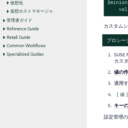
$minion
仮想化
    val
仮想ホストマネージャ
管理者ガイド
カスタムシ
Reference Guide
Retail Guide
プロシー
Common Workflows
SUSE
Specialized Guides
カス
値の
適用
［
値
キー
設定管理の