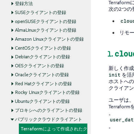
Terraf
登録方法
次の2つの
SUSEクライアントの登録
clou
openSUSEクライアントの登録
AlmaLinuxクライアントの登録
リモ
Amazon Linuxクライアントの登録
CentOSクライアントの登録
clou
1.
Debianクライアントの登録
OESクライアントの登録
新しく作成
init
を活
Oracleクライアントの登録
ホストへの
Red Hatクライアントの登録
クライアン
Rocky Linuxクライアントの登録
ユーザは、マ
Ubuntuクライアントの登録
Terra
プロキシへのクライアントの登録
。
user_dat
パブリッククラウドクライアント
。
Terraformによって作成されたク