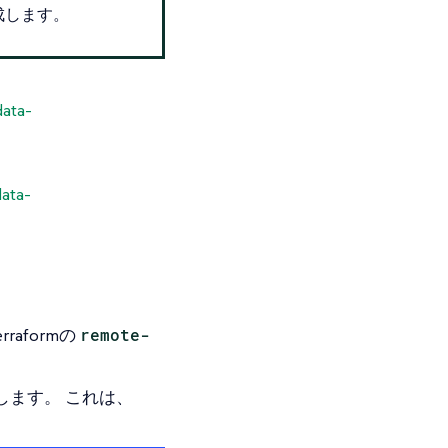
作成します。
data-
data-
aformの
remote-
ます。 これは、