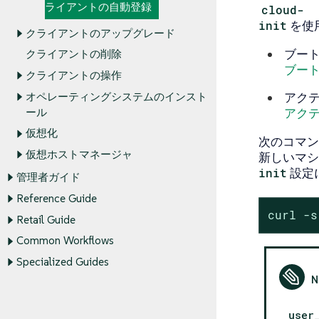
ライアントの自動登録
cloud-
init
を使
クライアントのアップグレード
ブート
クライアントの削除
ブー
クライアントの操作
アクテ
オペレーティングシステムのインスト
アク
ール
仮想化
次のコマン
仮想ホストマネージャ
新しいマシ
init
設定
管理者ガイド
Reference Guide
curl -s
Retail Guide
Common Workflows
Specialized Guides
user