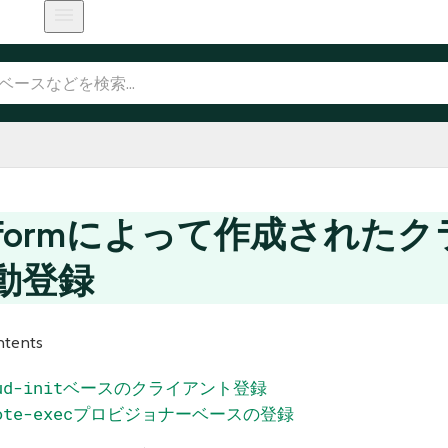
rraformによって作成された
動登録
ntents
ud-init
ベースのクライアント登録
ote-exec
プロビジョナーベースの登録