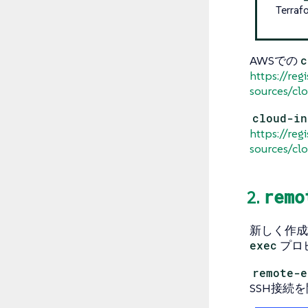
Ter
AWSでの
c
https://reg
sources/clo
cloud-in
https://reg
sources/cl
remo
2.
新しく作成
exec
プロ
remote-e
SSH接続