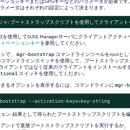
ーションキーまたはGPGキーなどのパラメータが必要です
ラメータはそれぞれの設定によって決まります。
ジャ: ブートストラップスクリプトを使用してクライアン
 UIを使用してSUSE Managerサーバにクライアントア
ティベーションキー
を参照してください。
キシで、
mgr-bootstrap
コマンドラインツールをrootと
のコマンドラインスイッチを使用して。ブートストラップス
tクライアントではなく従来のクライアントをインストールす
itional
スイッチを使用してください。
できるオプションを表示するには、コマンドラインに
mgr-b
bootstrap --activation-keys=key-string
ョン: 結果として得られたブートストラップスクリプトを
イアントで直接ブートストラップスクリプトを実行するか、