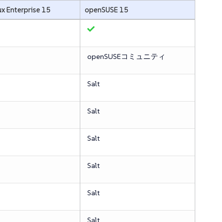
x Enterprise 15
openSUSE 15
openSUSEコミュニティ
Salt
Salt
Salt
Salt
Salt
Salt