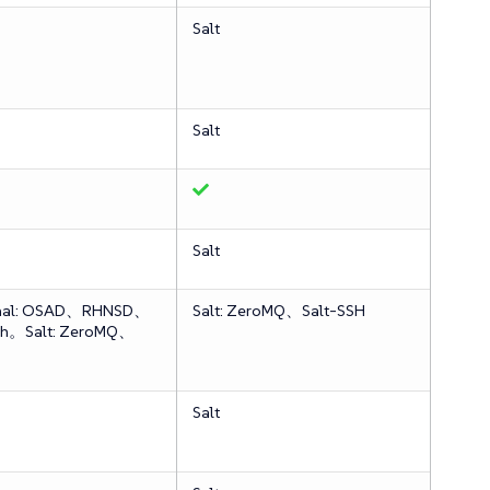
Salt
Salt
Salt
onal: OSAD、RHNSD、
Salt: ZeroMQ、Salt-SSH
sh。Salt: ZeroMQ、
H
Salt