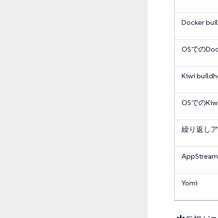
Docker bui
OSでのDo
Kiwi buildh
OSでのKi
繰り返しア
AppStream
Yomi