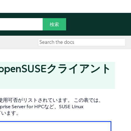
penSUSEクライアント
能の使用可否がリストされています。 この表では、
rprise Server for HPCなど、SUSE Linux
ています。